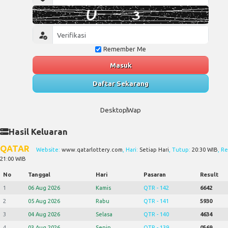
Remember Me
Masuk
Daftar Sekarang
Desktop
Wap
Hasil Keluaran
QATAR
Website:
www.qatarlottery.com
, Hari:
Setiap Hari
, Tutup:
20:30 WIB
, Re
21:00 WIB
No
Tanggal
Hari
Pasaran
Result
1
06 Aug 2026
Kamis
QTR - 142
6642
2
05 Aug 2026
Rabu
QTR - 141
5930
3
04 Aug 2026
Selasa
QTR - 140
4634
4
03 Aug 2026
Senin
QTR - 139
0569