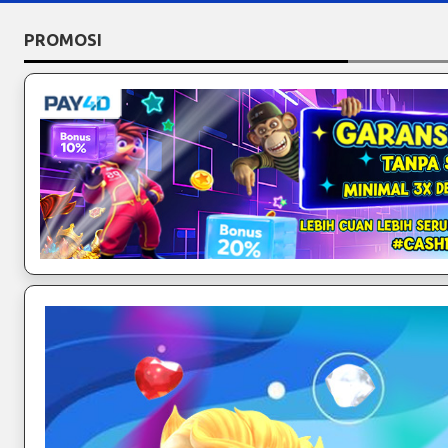
PROMOSI
SPESIAL EVENT GAR
LEBIH CUAN LEBIH SERU! CASHBACK LAGI BUAT KA
SYARAT DAN KETENTUAN :
1. KODE CLAIM = GARANSI KEKALAHAN BOSKU !!
2. SEMUA PEMAIN DAPAT MENGIKUTI BONUS INI.
3. AKUMULASI KEKALAHAN MINIMAL 3X DEPOSIT (BE