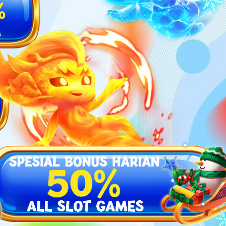
ROUP TELEGRAM
RESMI PAY4D.
 (APK) WEN4D TERLEBIH DAHULU.
ELEGRAM OFFICIAL DENGAN HASHTAG: #NAMA SITUS, TIDAK
NUS REFERRAL RP.20.000/BULAN MENDAPATKAN GAJI
LIKASI YANG SUDAH DI DOWNLOAD KE PONSEL ANDA.
ROMO WAJIB SHARE DI 5 GRUP
MEMBERIKAN USER ID, BUKTI SCREENSHOT YANG TELAH DI
NUS REFERRAL RP.35.000/BULAN MENDAPATKAN GAJI
TSBOOK & SABUNG AYAM 5%
SLOT ONLINE.
ANNEL & GROUP TELEGRAM.
 MEMBERIKAN USER ID DAN BUKTI SCREENSHOT APLIKASI
ONUS REFERRAL RP.90.000/BULAN MENDAPATKAN GAJI
00 SIANG.
ONUS REFERRAL RP.150.000/BULAN MENDAPATKAN GAJI
 LOSE ( KEKALAHAN ) 1 MINGGU ( SENIN - MINGGU
AH MEMENUHI SYARAT DAN KETENTUAN DI ATAS.
ONUS REFERRAL RP.250.000/BULAN MENDAPATKAN GAJI
ALAH DARI PROVIDER SPORTSBOOK & SABUNG AYAM.
DAPATKAN BONUS CASHBACK INI.
PA POTONGAN + BONUS
ASI, BONUS DAPAT DIBATALKAN APABILA TERDAPAT INDIKASI
ONUS REFERRAL RP.800.000/BULAN MENDAPATKAN GAJI RP.
 CASHBACK MINGGUAN.
NK, ALAMAT IP DAN DATA LAINNYA YANG DIPERKIRAKAN
– 299K,
BONUS REFERRAL RP.1.200.000/BULAN MENDAPATKAN GAJI RP.
AKU.
.
YANG TERINDIKASI MELAKUKAN TINDAKAN CURANG.
O INI.
BONUS REFERRAL RP.2.500.000/BULAN MENDAPATKAN GAJI RP.
U-WAKTU TANPA INFORMASI KEPADA MEMBER.
K DAN TIDAK BISA DIGANGGU GUGAT!
0 + 2.500 = 27.500 X 6 = 165.000 SYARAT TURNOVER.