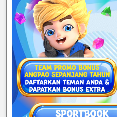
⇨
TOTAL KEKALAHAN 50K – 99K
10%
⇨
LAPOR PUSAT - WH
TOTAL KEKALAHAN 100K – 299K
15%
⇨
TOTAL KEKALAHAN 300K++
20%
4. TIDAK ADA BATAS MAKSIMAL BERAPA KALI DEPOSI
5. PERHITUNGAN KEKALAHAN HANYA DALAM 1 HARI (
DIBAWAH 1RIBU RUPIAH.
6. JIKA SUDAH MELAKUKAN WD DI HARI YANG SAMA,
7. HANYA BERLAKU DEPOSIT VIA BANK DAN E-WALLE
8. MAKSIMAL BONUS DIBERIKAN 200.000.
SPESIAL EV
9. SETIAP MEMBER HANYA DAPAT KLAIM 1 KALI SAJA
1. PROMOSI BERLAKU UNTUK SEMUA MEMBER AKTI
10. JIKA MENGIKUTI PROMO LAIN , TIDAK DAPAT ME
2. MEMBER WAJIB MEMILIKI HISTORY DEPOSIT MIN
11. SYARAT WITHDRAW TURNOVER YANG PERLU DICAP
3. TIADA KUOTA HARIAN UNTUK CLAIM FREEBET.
CONTOH : TOTAL DEPOSIT 200RB + BONUS 30RB = 2
4. FREEBET DIBUKA DARI JAM 03.00 AM - 15.00 PM.
12. PROMO INI HANYA BERLAKU UNTUK BERMAIN GA
5. PROMO INI HANYA BERLAKU UNTUK SLOT ONLINE
13. DILARANG KERAS MELAKUKAN STUCK SPIN, JIK
6. APABILA KEDAPATAN MEMAINKAN PERMAINAN LA
14. TIDAK BERLAKU JENIS PERMAINAN SLOT 3 LINE.
EVENT TAHUNAN BAGI
7. PROMO BONUS INI HANYA DAPAT DIKLAIM 1X SA
15. SEMUA PERATURAN TIDAK DAPAT DIGANGGU GUG
8. PROMO BONUS FREEBET TIDAK BISA DIGABUNG
TEAM PROMO WEN4D KONTRAK GAJI SEUMUR HIDUP 
CARA PENGAJUAN / CLAIM :