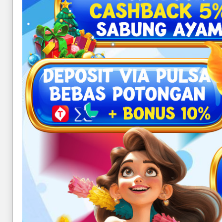
SYARAT & KETENTUAN :
SYARAT HASIL PERBULAN :
1. WAJIB BERGABUNG KE
CHANNEL TELEGRAM
&
G
1. MEMBER WAJIB MELAKUKAN DOWNLOAD APLIKASI
2. POSTING HISTORY DEPOSIT HARI INI DI GROUP T
1. MEMILIKI REFERRAL 5 ORANG/BULAN DENGAN BO
2. SETELAH ITU SCREENSHOT TAMPILAN MOBILE AP
PERLU SERTAKAN USER ID.
RP.50.000.
3. SCREENSHOT HASIL INSTALL APK DAN BANNER P
3. KONFIRMASI KE LIVECHAT RESMI WEN4D DENGAN 
2. MEMILIKI REFERRAL 6 ORANG/BULAN DENGAN BO
BONUS CASHBACK SPOR
FACEBOOK,TELEGRAM/WHATSAPP BERKAITAN DENGAN 
POSTING DI TELEGRAM & BUKTI SCREENSHOT JOIN CH
RP.100.000.
4. KONFIRMASI KE LIVECHAT RESMI WEN4D DENGAN
SYARAT DAN KETENTUAN :
3. MEMILIKI REFERRAL 10 ORANG/BULAN DENGAN B
WEN4D .
⇨
CONTOH KASUS KE-1
RP.200.000.
1. BONUS DIBAGIKAN SETIAP HARI SELASA JAM 12.0
5. BONUS FREECHIP DIBERIKAN 10.000 RUPIAH.
4. MEMILIKI REFERRAL 20 ORANG/BULAN DENGAN B
2. BONUS YANG DIDAPATKAN ADALAH 5% DARI TOTAL
6. BONUS FREECHIP AKAN DI BERIKAN KETIKA SUD
DEPOSIT 1: 100K
RP.300.000.
SEBELUMNYA ).
7. SYARAT WITHDRAW/WD HARUS MEMENUHI TO X1.
DEPOSIT 2: 50K
5. MEMILIKI REFERRAL 50 ORANG/BULAN DENGAN B
3. TOTAL LOSE ( KEKALAHAN ) YANG DIHITUNG AD
8. MAKSIMAL WD ADALAH 300RB.
DEPOSIT 3: 50K
RP.800.000.
4. MINIMAL LOSE ADALAH RP500.000,- UNTUK MEN
EVENT PULSA TAN
9. UNTUK MENCEGAH TINDAKAN PENIPUAN/MANIPUL
TOTAL DEPOSIT: 200K
6. MEMILIKI REFERRAL 80 ORANG/BULAN DENGAN B
5. JIKA MENGIKUTI PROMO LAIN MAKA TIDAK ADA
KESAMAAN DATA SEPERTI NAMA, NOMOR REKENING BA
KARENA MASUK KATEGORI TOTAL KEKALAHAN 100K 
3.000.000.
SYARAT DAN KETENTUAN :
SAMA.
MAKA: 200K X 15% = 30.000
7. MEMILIKI REFERRAL 100 ORANG/BULAN DENGAN 
10. SYARAT DAN KETENTUAN UMUM PROMOSI BERL
⇨
BONUS YANG DITERIMA : 30.000
1. DEPOSIT PULSA TANPA POTONGAN + BONUS 10%
5.000.000.
11. WEN4D BERHAK MEMBATALKAN BONUS PLAYER 
2. MINIMAL DEPOSIT 25.000 UNTUK MENGIKUTI PROM
8. MEMILIKI REFERRAL 150 ORANG/BULAN DENGAN 
12. PROMO INI DAPAT BERHENTI/BERUBAH SEWAKT
3. MAKSIMAL BONUS YANG DIBERIKAN 100.000.
⇨
10.000.000.
CONTOH KASUS KE-2
13. SYARAT DAN KETENTUAN WEN4D ADALAH MUTLA
4. BERLAKU KELIPATAN.
NB = WAJIB CLAIM VIA LIVECHAT !!
DEPOSIT 1: 500K
5. SYARAT WITHDRAW TURNOVER X 6 CONTOH = 25.00