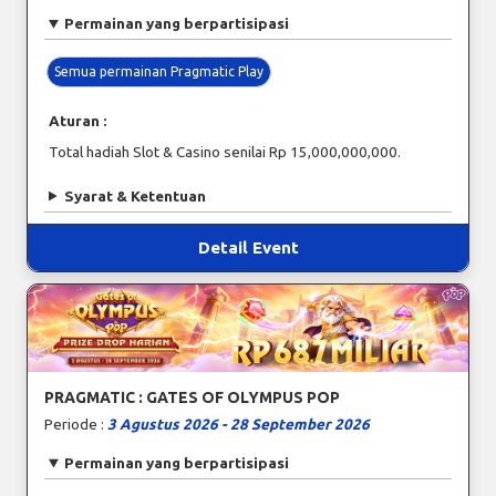
Permainan yang berpartisipasi
Semua permainan Pragmatic Play
Aturan :
Total hadiah Slot & Casino senilai Rp 15,000,000,000.
Syarat & Ketentuan
Detail Event
PRAGMATIC : GATES OF OLYMPUS POP
Periode :
3 Agustus 2026 - 28 September 2026
Permainan yang berpartisipasi